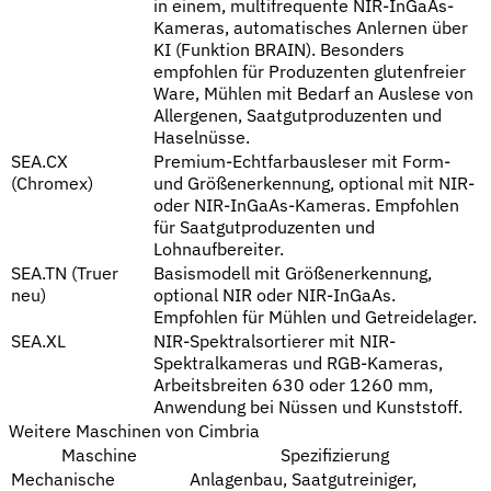
in einem, multifrequente NIR-InGaAs-
Kameras, automatisches Anlernen über
KI (Funktion BRAIN). Besonders
empfohlen für Produzenten glutenfreier
Ware, Mühlen mit Bedarf an Auslese von
Allergenen, Saatgutproduzenten und
Haselnüsse.
SEA.CX
Premium-Echtfarbausleser mit Form-
(Chromex)
und Größenerkennung, optional mit NIR-
oder NIR-InGaAs-Kameras. Empfohlen
für Saatgutproduzenten und
Lohnaufbereiter.
SEA.TN (Truer
Basismodell mit Größenerkennung,
neu)
optional NIR oder NIR-InGaAs.
Empfohlen für Mühlen und Getreidelager.
SEA.XL
NIR-Spektralsortierer mit NIR-
Spektralkameras und RGB-Kameras,
Arbeitsbreiten 630 oder 1260 mm,
Anwendung bei Nüssen und Kunststoff.
Weitere Maschinen von Cimbria
Maschine
Spezifizierung
Mechanische
Anlagenbau, Saatgutreiniger,