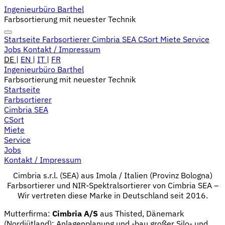
Ingenieurbüro Barthel
Farbsortierung mit neuester Technik
Startseite
Farbsortierer
Cimbria SEA
CSort
Miete
Service
Jobs
Kontakt / Impressum
DE
|
EN
|
IT
|
FR
Ingenieurbüro Barthel
Farbsortierung mit neuester Technik
Startseite
Farbsortierer
Cimbria SEA
CSort
Miete
Service
Jobs
Kontakt / Impressum
Cimbria s.r.l. (SEA) aus Imola / Italien
(Provinz Bologna)
Farbsortierer und NIR-Spektralsortierer von Cimbria SEA –
Wir vertreten diese Marke in Deutschland seit 2016.
Mutterfirma:
Cimbria A/S
aus Thisted, Dänemark
(Nordjütland): Anlagenplanung und -bau großer Silo- und