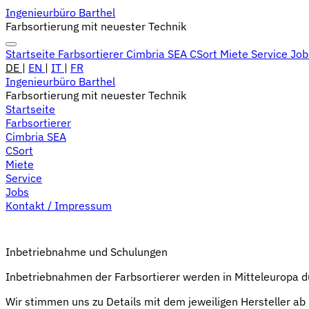
Ingenieurbüro Barthel
Farbsortierung mit neuester Technik
Startseite
Farbsortierer
Cimbria SEA
CSort
Miete
Service
Jo
DE
|
EN
|
IT
|
FR
Ingenieurbüro Barthel
Farbsortierung mit neuester Technik
Startseite
Farbsortierer
Cimbria SEA
CSort
Miete
Service
Jobs
Kontakt / Impressum
Inbetriebnahme und Schulungen
Inbetriebnahmen der Farbsortierer werden in Mitteleuropa 
Wir stimmen uns zu Details mit dem jeweiligen Hersteller a