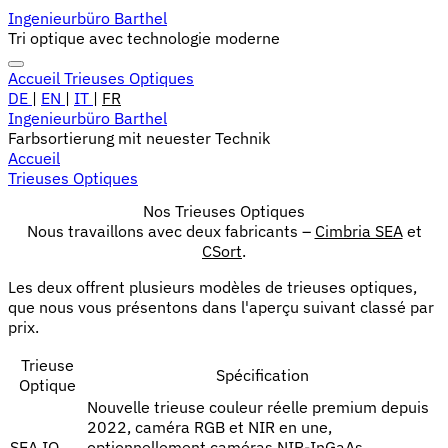
Ingenieurbüro Barthel
Tri optique avec technologie moderne
Accueil
Trieuses Optiques
DE
|
EN
|
IT
|
FR
Ingenieurbüro Barthel
Farbsortierung mit neuester Technik
Accueil
Trieuses Optiques
Nos Trieuses Optiques
Nous travaillons avec deux fabricants –
Cimbria SEA
et
CSort
.
Les deux offrent plusieurs modèles de trieuses optiques,
que nous vous présentons dans l'aperçu suivant classé par
prix.
Trieuse
Spécification
Optique
Nouvelle trieuse couleur réelle premium depuis
2022, caméra RGB et NIR en une,
SEA.IQ
optionnellement caméras NIR-InGaAs