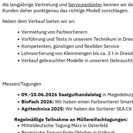
Als langjährige Vertretung und
Serviceanbieter
kennen wir di
Kunden daher punktgenau das richtige Modell vorschlagen.
Neben dem Verkauf bieten wir an:
Vermietung von Farbsortierern
Vorführung und Tests in unserem Technikum in Dre
Kompetenten, günstigen und flexiblen Service
Lohnsortierung von Kleinmengen bis ca. 2 t in Dre
Verkauf gebrauchter Modelle in unserem Gebrauch
Hier geht es zu unserem Gebrauchtmarkt
Messen/Tagungen
09.-10.06.2026 Saatguthandelstag
in Magedebur
BioFach 2026:
Wir haben einen Farbsortierer Smart
Agritechnica 2025:
Wir haben die Sortierer SEA.CX
Regelmäßige Teilnahme an Müllereifachtagungen:
Mitteldeutsche Tagung März in Osterfeld
Bayerische Tagung Ende Oktober in Volkach