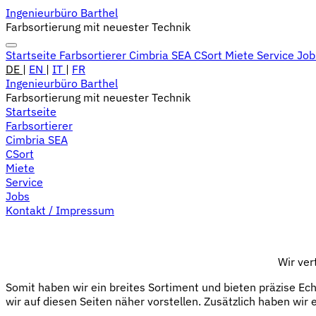
Ingenieurbüro Barthel
Farbsortierung mit neuester Technik
Startseite
Farbsortierer
Cimbria SEA
CSort
Miete
Service
Jo
DE
|
EN
|
IT
|
FR
Ingenieurbüro Barthel
Farbsortierung mit neuester Technik
Startseite
Farbsortierer
Cimbria SEA
CSort
Miete
Service
Jobs
Kontakt / Impressum
Wir ver
Somit haben wir ein breites Sortiment und bieten präzise Ec
wir auf diesen Seiten näher vorstellen. Zusätzlich haben wir