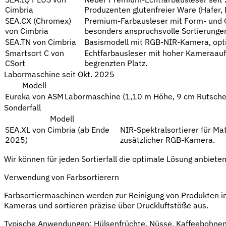
Cimbria
Produzenten glutenfreier Ware (Hafer,
SEA.CX (Chromex)
Premium-Farbausleser mit Form- und G
von Cimbria
besonders anspruchsvolle Sortierungen
SEA.TN von Cimbria
Basismodell mit RGB-NIR-Kamera, opti
Smartsort C von
Echtfarbausleser mit hoher Kameraaufl
CSort
begrenzten Platz.
Labormaschine seit Okt. 2025
Modell
Eureka von ASM
Labormaschine (1,10 m Höhe, 9 cm Rutschen
Sonderfall
Modell
SEA.XL von Cimbria (ab Ende
NIR-Spektralsortierer für Ma
2025)
zusätzlicher RGB-Kamera.
Wir können für jeden Sortierfall die optimale Lösung anbiet
Verwendung von Farbsortierern
Farbsortiermaschinen werden zur Reinigung von Produkten im
Kameras und sortieren präzise über Druckluftstöße aus.
Typische Anwendungen: Hülsenfrüchte, Nüsse, Kaffeebohnen, R