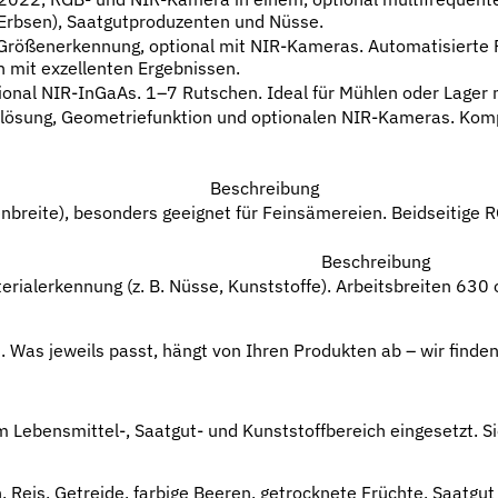
 Erbsen), Saatgutproduzenten und Nüsse.
rößen­erkennung, optional mit NIR-Kameras. Automatisierte 
 mit exzellenten Ergebnissen.
onal NIR-InGaAs. 1–7 Rutschen. Ideal für Mühlen oder Lager
ösung, Geometriefunktion und optionalen NIR-Kameras. Kompak
Beschreibung
breite), besonders geeignet für Feinsämereien. Beidseitige 
Beschreibung
terialerkennung (z. B. Nüsse, Kunststoffe). Arbeitsbreiten 6
en. Was jeweils passt, hängt von Ihren Produkten ab – wir fin
 Lebensmittel-, Saatgut- und Kunststoffbereich eingesetzt. S
eis, Getreide, farbige Beeren, getrocknete Früchte, Saatgut 