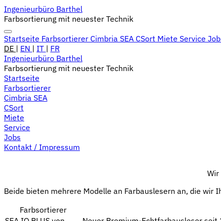
Ingenieurbüro Barthel
Farbsortierung mit neuester Technik
Startseite
Farbsortierer
Cimbria SEA
CSort
Miete
Service
Jo
DE
|
EN
|
IT
|
FR
Ingenieurbüro Barthel
Farbsortierung mit neuester Technik
Startseite
Farbsortierer
Cimbria SEA
CSort
Miete
Service
Jobs
Kontakt / Impressum
Wir
Beide bieten mehrere Modelle an Farbauslesern an, die wir Ih
Farbsortierer
SEA.IQ PLUS von
Neuer Premium-Echtfarbausleser seit 