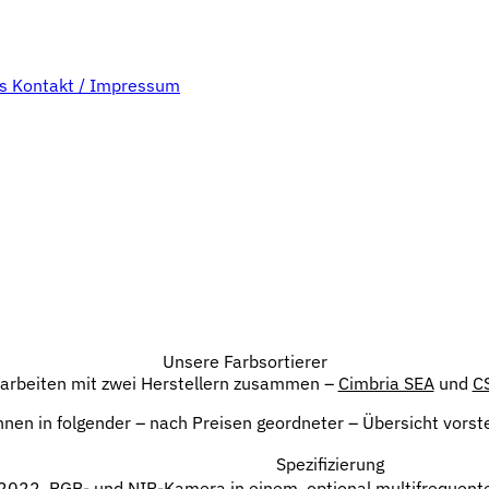
bs
Kontakt / Impressum
Unsere Farbsortierer
 arbeiten mit zwei Herstellern zusammen –
Cimbria SEA
und
C
nen in folgender – nach Preisen geordneter – Übersicht vorste
Spezifizierung
2022, RGB- und NIR-Kamera in einem, optional multifrequen