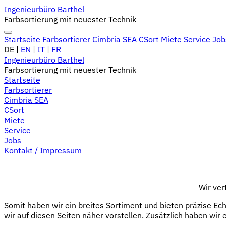
Ingenieurbüro Barthel
Farbsortierung mit neuester Technik
Startseite
Farbsortierer
Cimbria SEA
CSort
Miete
Service
Jo
DE
|
EN
|
IT
|
FR
Ingenieurbüro Barthel
Farbsortierung mit neuester Technik
Startseite
Farbsortierer
Cimbria SEA
CSort
Miete
Service
Jobs
Kontakt / Impressum
Wir ver
Somit haben wir ein breites Sortiment und bieten präzise Ec
wir auf diesen Seiten näher vorstellen. Zusätzlich haben wir