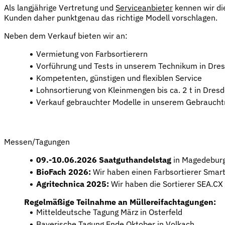
Als langjährige Vertretung und
Serviceanbieter
kennen wir di
Kunden daher punktgenau das richtige Modell vorschlagen.
Neben dem Verkauf bieten wir an:
Vermietung von Farbsortierern
Vorführung und Tests in unserem Technikum in Dre
Kompetenten, günstigen und flexiblen Service
Lohnsortierung von Kleinmengen bis ca. 2 t in Dre
Verkauf gebrauchter Modelle in unserem Gebrauch
Hier geht es zu unserem Gebrauchtmarkt
Messen/Tagungen
09.-10.06.2026 Saatguthandelstag
in Magedebur
BioFach 2026:
Wir haben einen Farbsortierer Smart
Agritechnica 2025:
Wir haben die Sortierer SEA.CX
Regelmäßige Teilnahme an Müllereifachtagungen:
Mitteldeutsche Tagung März in Osterfeld
Bayerische Tagung Ende Oktober in Volkach